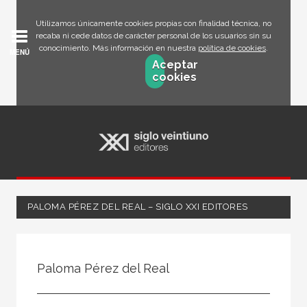
Utilizamos únicamente cookies propias con finalidad técnica, no
recaba ni cede datos de carácter personal de los usuarios sin su
conocimiento. Más información en nuestra
política de cookies
.
MENÚ
Aceptar
cookies
PALOMA PÉREZ DEL REAL – SIGLO XXI EDITORES
Todos
Escritor
Paloma Pérez del Real
Ilustrador
Traductor