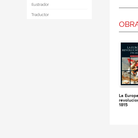
Ilustrador
Traductor
OBRA
La Europ
revolucio
1815