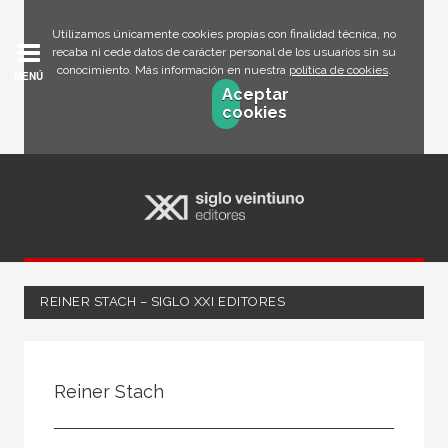
Utilizamos únicamente cookies propias con finalidad técnica, no
recaba ni cede datos de carácter personal de los usuarios sin su
conocimiento. Más información en nuestra
política de cookies
.
MENÚ
Aceptar
cookies
REINER STACH – SIGLO XXI EDITORES
Todos
Escritor
Reiner Stach
Ilustrador
Traductor