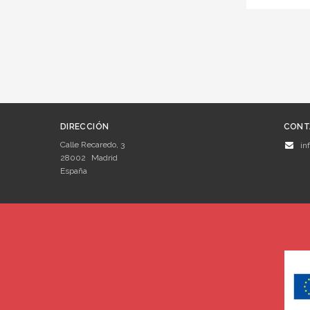
DIRECCIÓN
CONT
Calle Recaredo, 3
in
28002
Madrid
España