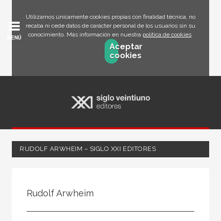
Utilizamos únicamente cookies propias con finalidad técnica, no
recaba ni cede datos de carácter personal de los usuarios sin su
conocimiento. Más información en nuestra
política de cookies
.
MENÚ
Aceptar
cookies
RUDOLF ARWHEIM – SIGLO XXI EDITORES
Todos
Escritor
Rudolf Arwheim
Ilustrador
Traductor