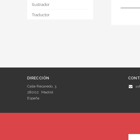
Ilustrador
Traductor
DIRECCIÓN
CONT
Calle Recaredo, 3
in
28002
Madrid
España