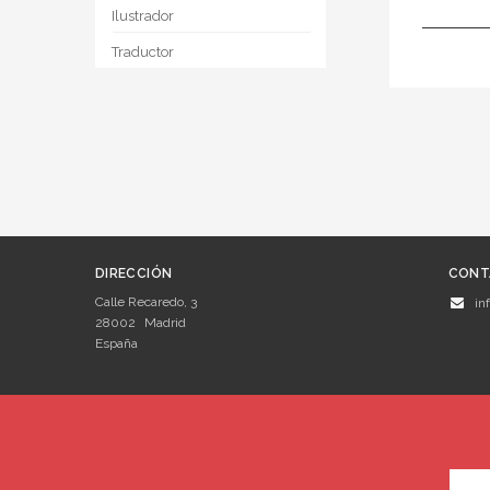
Ilustrador
Traductor
DIRECCIÓN
CONT
Calle Recaredo, 3
in
28002
Madrid
España