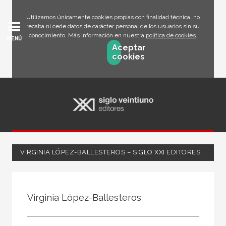
Utilizamos únicamente cookies propias con finalidad técnica, no
recaba ni cede datos de carácter personal de los usuarios sin su
conocimiento. Más información en nuestra
política de cookies
.
MENÚ
Aceptar
cookies
VIRGINIA LÓPEZ-BALLESTEROS – SIGLO XXI EDITORES
Todos
Escritor
Virginia López-Ballesteros
Ilustrador
Traductor