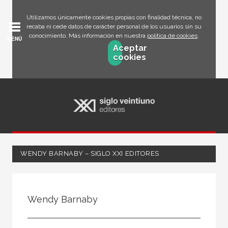
Utilizamos únicamente cookies propias con finalidad técnica, no
recaba ni cede datos de carácter personal de los usuarios sin su
conocimiento. Más información en nuestra
política de cookies
.
MENÚ
Aceptar
cookies
WENDY BARNABY – SIGLO XXI EDITORES
Todos
Escritor
Wendy Barnaby
Ilustrador
Traductor