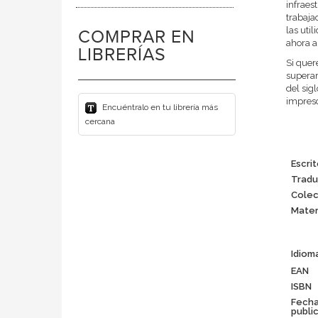
infraest
trabaja
las uti
COMPRAR EN
ahora a
LIBRERÍAS
Si quer
superar
del sig
impresc
Encuéntralo en tu librería más
cercana
Escri
Tradu
Colec
Mater
Idiom
EAN
ISBN
Fech
publi