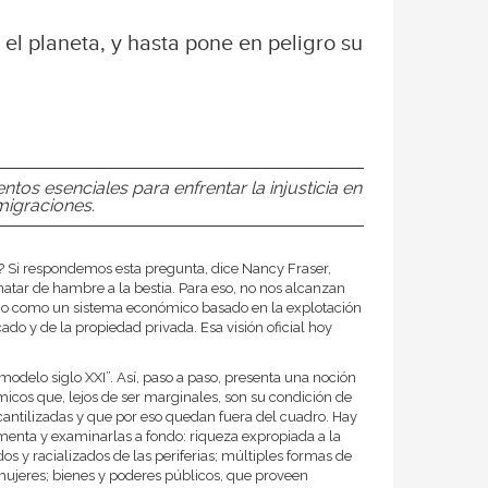
el planeta, y hasta pone en peligro su
os esenciales para enfrentar la injusticia en
migraciones.
a? Si respondemos esta pregunta, dice Nancy Fraser,
tar de hambre a la bestia. Para eso, no nos alcanzan
smo como un sistema económico basado en la explotación
cado y de la propiedad privada. Esa visión oficial hoy
modelo siglo XXI”. Así, paso a paso, presenta una noción
icos que, lejos de ser marginales, son su condición de
cantilizadas y que por eso quedan fuera del cuadro. Hay
imenta y examinarlas a fondo: riqueza expropiada a la
dos y racializados de las periferias; múltiples formas de
ujeres; bienes y poderes públicos, que proveen