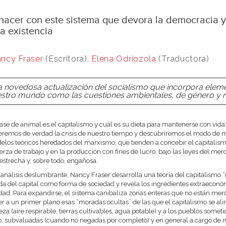
acer con este sistema que devora la democracia y 
a existencia
ncy Fraser
(Escritora),
Elena Odriozola
(Traductora)
 novedosa actualización del socialismo que incorpora element
stro mundo como las cuestiones ambientales, de género y 
ase de animal es el capitalismo y cuál es su dieta para mantenerse con vid
remos de verdad la crisis de nuestro tiempo y descubriremos el modo de ma
elos teóricos heredados del marxismo, que tienden a concebir el capitali
uerza de trabajo y en la producción con fines de lucro, bajo las leyes del mer
 estrecha y, sobre todo, engañosa.
 análisis deslumbrante, Nancy Fraser desarrolla una teoría del capitalismo “
a del capital como forma de sociedad y revela los ingredientes extraeconóm
idad. Para expandirse, el sistema canibaliza zonas enteras que no están mer
er a un primer plano esas “moradas ocultas” de las que el capitalismo se al
eza (aire respirable, tierras cultivables, agua potable) y a los pueblos someti
, subvaluadas (cuando no negadas por completo) y en general a cargo de m