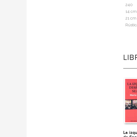
240
14 cm
21 cm
Rústic
LI
La izq