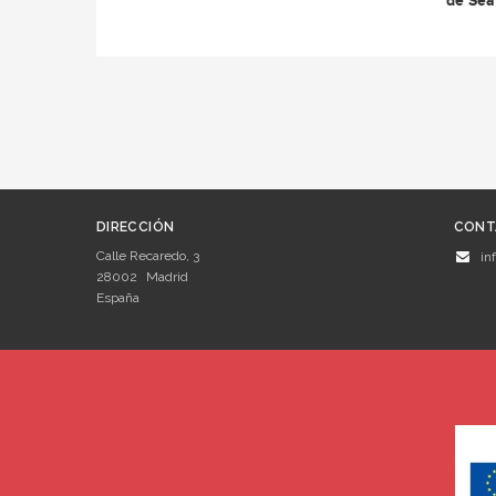
de Sea
DIRECCIÓN
CONT
Calle Recaredo, 3
in
28002
Madrid
España