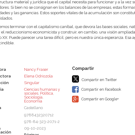
ructura material y jurídica que el capital necesita para funcionar y a la vez s
dores. Si bien no se consignan en los balances de las empresas, estas forma
lidades y las ganancias. Estos soportes vitales de la acumulación son constitut
islados.
emos terminar con el capitalismo caníbal, que devora las bases sociales, na
 el reduccionismo economicista y construir, en cambio, una visión ampliada d
lo XX. Puede parecer una tarea difícil, pero es nuestra única esperanza. Esa a
indible.
tora
Nancy Fraser
ctora
Elena Odriozola
Compartir en Twitter
ción
Singular
ia
Ciencias humanas y
Compartir en Facebook
sociales
,
Política
,
Sociología
,
Compartir en Google+
Economía
a
Castellano
9788432320712
978-84-323-2071-2
a
09-10-2023
cación
Páginas