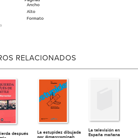
Ancho
Alto
Formato
a
BROS RELACIONADOS
La televisión en
La estupidez dibujada
uierda después
España mañana
por @mercrominah