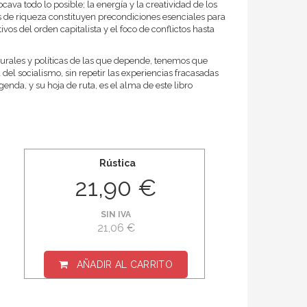
ocava todo lo posible; la energía y la creatividad de los
s de riqueza constituyen precondiciones esenciales para
ivos del orden capitalista y el foco de conflictos hasta
turales y políticas de las que depende, tenemos que
el socialismo, sin repetir las experiencias fracasadas
genda, y su hoja de ruta, es el alma de este libro
Rústica
21,90 €
SIN IVA
21,06 €
AÑADIR AL CARRITO