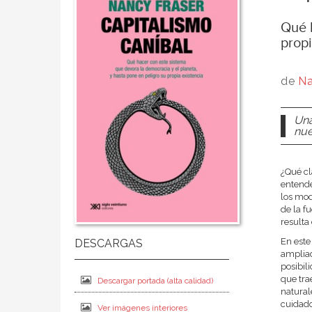
Qué h
propi
de
Na
Una
nue
¿Qué cl
entende
los mod
de la f
resulta
En este
ampliad
posibil
que tra
Descargar portada (alta calidad)
natural
cuidado
Ver imágenes interiores