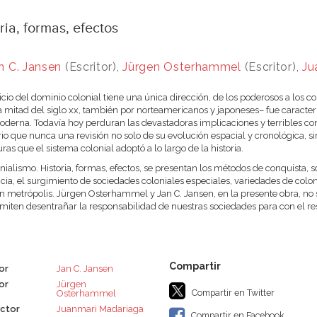
ria, formas, efectos
n C. Jansen
(Escritor),
Jürgen Osterhammel
(Escritor),
Ju
cicio del dominio colonial tiene una única dirección, de los poderosos a los c
 mitad del siglo xx, también por norteamericanos y japoneses– fue caracterí
derna. Todavía hoy perduran las devastadoras implicaciones y terribles con
io que nunca una revisión no solo de su evolución espacial y cronológica, sin
uras que el sistema colonial adoptó a lo largo de la historia.
nialismo. Historia, formas, efectos, se presentan los métodos de conquista,
ncia, el surgimiento de sociedades coloniales especiales, variedades de colo
 metrópolis. Jürgen Osterhammel y Jan C. Jansen, en la presente obra, no s
miten desentrañar la responsabilidad de nuestras sociedades para con el r
or
Jan C. Jansen
or
Jürgen
Compartir en Twitter
Osterhammel
ctor
Juanmari Madariaga
Compartir en Facebook