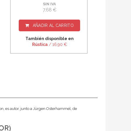
SIN IVA
7,68 €
AÑADIR AL CARRITO
También disponible en
Rústica
/ 16,90 €
ton, es autor, junto a Jürgen Osterhammel, de
OR)