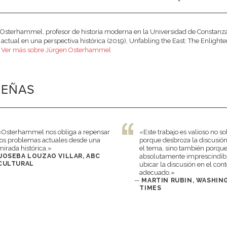
Osterhammel, profesor de historia moderna en la Universidad de Constanza, es 
ctual en una perspectiva histórica (2019), Unfabling the East: The Enlight
.
Ver más sobre Jürgen Osterhammel
SEÑAS
«Osterhammel nos obliga a repensar
«Este trabajo es valioso no so
los problemas actuales desde una
porque desbroza la discusió
mirada histórica.»
el tema, sino también porque
JOSEBA LOUZAO VILLAR, ABC
absolutamente imprescindib
CULTURAL
ubicar la discusión en el con
adecuado.»
—
MARTIN RUBIN, WASHI
TIMES