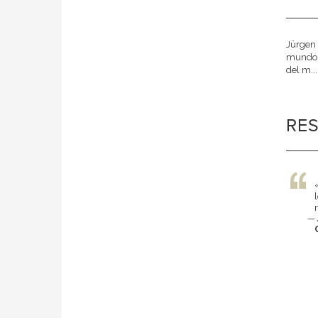
Jürgen 
mundo a
del m..
RE
—