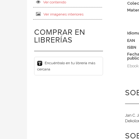
Ver contenido
Colec
Mater
Ver imágenes interiores
COMPRAR EN
Idiom
LIBRERÍAS
EAN
ISBN
Fech
publi
Encuéntralo en tu librería más
Ebook
cercana
SOB
Jan C. 
Dekolon
SO