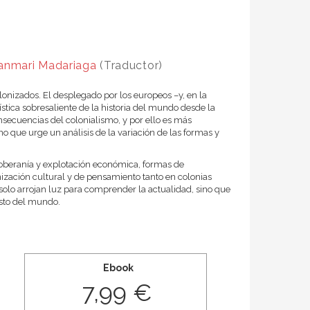
anmari Madariaga
(Traductor)
olonizados. El desplegado por los europeos –y, en la
stica sobresaliente de la historia del mundo desde la
secuencias del colonialismo, y por ello es más
o que urge un análisis de la variación de las formas y
 soberanía y explotación económica, formas de
nización cultural y de pensamiento tanto en colonias
olo arrojan luz para comprender la actualidad, sino que
esto del mundo.
Ebook
7,99 €