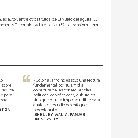
autor, entre otros títulos, de El vuelo del águila. El
enment’s Encounter with Asia (2018), La transformación
lo
«Colonialismo no es solo una lectura
n sobre
fundamental por su amplia
 resulta
cobertura de las consecuencias
le para
políticas, económicas y culturales,
texto
sino que resulta imprescindible para
cualquier estudio de enfoque
NGTON
poscolonial.»
—
SHELLEY WALIA, PANJAB
UNIVERSITY