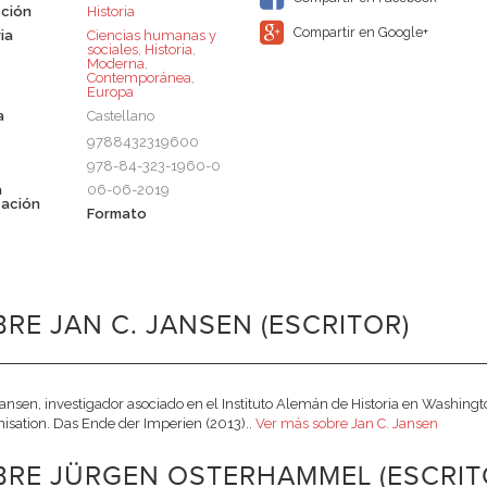
ción
Historia
Compartir en Google+
ia
Ciencias humanas y
sociales
,
Historia
,
Moderna
,
Contemporánea
,
Europa
a
Castellano
9788432319600
978-84-323-1960-0
a
06-06-2019
cación
Formato
RE JAN C. JANSEN (ESCRITOR)
Jansen, investigador asociado en el Instituto Alemán de Historia en Washing
isation. Das Ende der Imperien (2013)..
Ver más sobre Jan C. Jansen
BRE JÜRGEN OSTERHAMMEL (ESCRIT