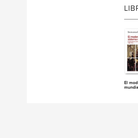
LI
El mod
mundia