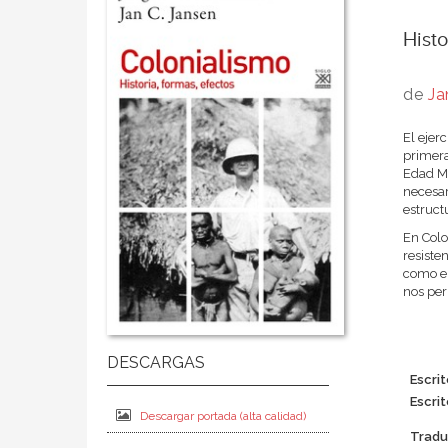
Histo
de
Ja
El ejer
primera
Edad Mo
necesar
estruct
En Colo
resiste
como en
nos per
Escrit
Escrit
Descargar portada (alta calidad)
Tradu