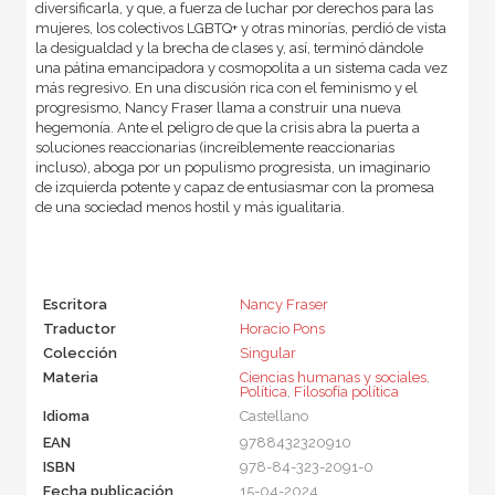
diversificarla, y que, a fuerza de luchar por derechos para las
mujeres, los colectivos LGBTQ+ y otras minorías, perdió de vista
la desigualdad y la brecha de clases y, así, terminó dándole
una pátina emancipadora y cosmopolita a un sistema cada vez
más regresivo. En una discusión rica con el feminismo y el
progresismo, Nancy Fraser llama a construir una nueva
hegemonía. Ante el peligro de que la crisis abra la puerta a
soluciones reaccionarias (increíblemente reaccionarias
incluso), aboga por un populismo progresista, un imaginario
de izquierda potente y capaz de entusiasmar con la promesa
de una sociedad menos hostil y más igualitaria.
Escritora
Nancy Fraser
Traductor
Horacio Pons
Colección
Singular
Materia
Ciencias humanas y sociales
,
Política
,
Filosofía política
Idioma
Castellano
EAN
9788432320910
ISBN
978-84-323-2091-0
Fecha publicación
15-04-2024