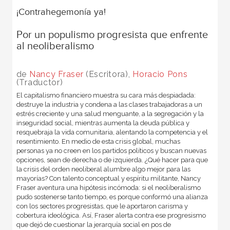
¡Contrahegemonía ya!
Por un populismo progresista que enfrente
al neoliberalismo
de
Nancy Fraser
(Escritora),
Horacio Pons
(Traductor)
El capitalismo financiero muestra su cara más despiadada:
destruye la industria y condena a las clases trabajadoras a un
estrés creciente y una salud menguante, a la segregación y la
inseguridad social, mientras aumenta la deuda pública y
resquebraja la vida comunitaria, alentando la competencia y el
resentimiento. En medio de esta crisis global, muchas
personas ya no creen en los partidos políticos y buscan nuevas
opciones, sean de derecha o de izquierda. ¿Qué hacer para que
la crisis del orden neoliberal alumbre algo mejor para las
mayorías? Con talento conceptual y espíritu militante, Nancy
Fraser aventura una hipótesis incómoda: si el neoliberalismo
pudo sostenerse tanto tiempo, es porque conformó una alianza
con los sectores progresistas, que le aportaron carisma y
cobertura ideológica. Así, Fraser alerta contra ese progresismo
que dejó de cuestionar la jerarquía social en pos de