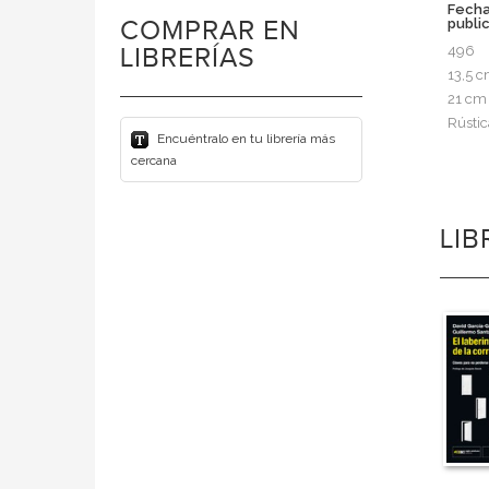
Fech
COMPRAR EN
publi
LIBRERÍAS
496
13,5 
21 cm
Rústic
Encuéntralo en tu librería más
cercana
LI