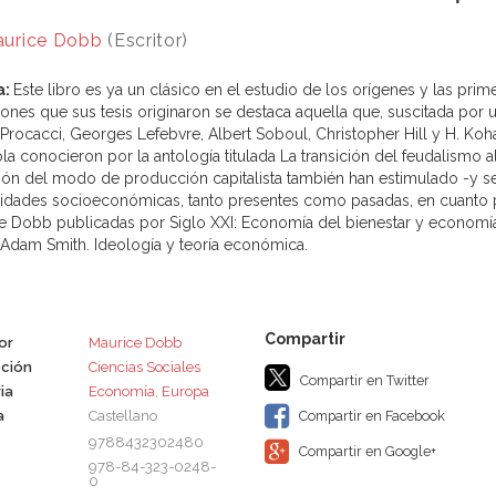
urice Dobb
(Escritor)
a:
Este libro es ya un clásico en el estudio de los orígenes y las prim
iones que sus tesis originaron se destaca aquella que, suscitada por u
 Procacci, Georges Lefebvre, Albert Soboul, Christopher Hill y H. Koh
la conocieron por la antología titulada La transición del feudalismo a
ción del modo de producción capitalista también han estimulado -y se
lidades socioeconómicas, tanto presentes como pasadas, en cuanto pe
e Dobb publicadas por Siglo XXI: Economía del bienestar y economía d
Adam Smith. Ideología y teoría económica.
or
Maurice Dobb
ción
Ciencias Sociales
Compartir en Twitter
ia
Economía
,
Europa
a
Castellano
Compartir en Facebook
9788432302480
Compartir en Google+
978-84-323-0248-
0