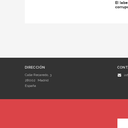
El labe
corrup
DIRECCIÓN
CONT
Calle Recaredo, 3
in
28002
Madrid
España