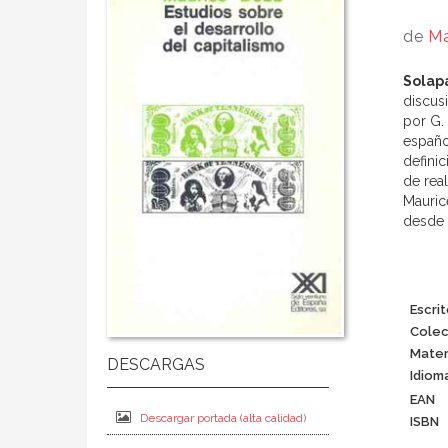
de
Ma
Solap
discus
por G.
españo
defini
de rea
Mauric
desde 
Escrit
Colec
Mater
Idiom
EAN
Descargar portada (alta calidad)
ISBN