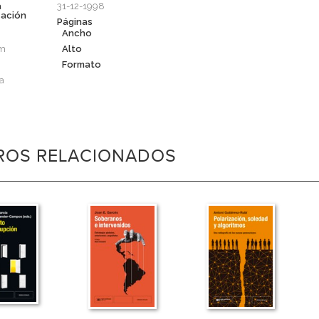
a
31-12-1998
cación
Páginas
Ancho
cm
Alto
Formato
a
BROS RELACIONADOS