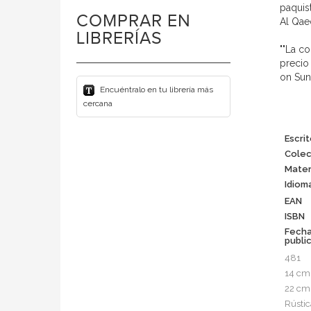
paquis
COMPRAR EN
Al Qae
LIBRERÍAS
""La c
precio
on Sun
Encuéntralo en tu librería más
cercana
Escrit
Colec
Mater
Idiom
EAN
ISBN
Fech
publi
481
14 cm
22 cm
Rústic