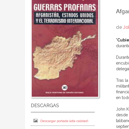
Afgan
de
Jo
"
Cubie
durant
Durant
encubi
delega
Tras l
militan
financ
en todo
John K
desde e
taliba
Descargar portada (alta calidad)
septie