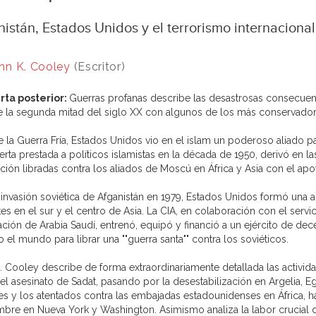
istán, Estados Unidos y el terrorismo internacional
hn K. Cooley
(Escritor)
rta posterior:
Guerras profanas describe las desastrosas consecuen
e la segunda mitad del siglo XX con algunos de los más conservadore
e la Guerra Fría, Estados Unidos vio en el islam un poderoso aliado pa
erta prestada a políticos islamistas en la década de 1950, derivó en 
ción libradas contra los aliados de Moscú en África y Asia con el apoy
a invasión soviética de Afganistán en 1979, Estados Unidos formó una a
tes en el sur y el centro de Asia. La CIA, en colaboración con el servici
iación de Arabia Saudí, entrenó, equipó y financió a un ejército de d
 el mundo para librar una ""guerra santa"" contra los soviéticos.
. Cooley describe de forma extraordinariamente detallada las activida
l asesinato de Sadat, pasando por la desestabilización en Argelia, Egi
nes y los atentados contra las embajadas estadounidenses en África, h
mbre en Nueva York y Washington. Asimismo analiza la labor crucial 