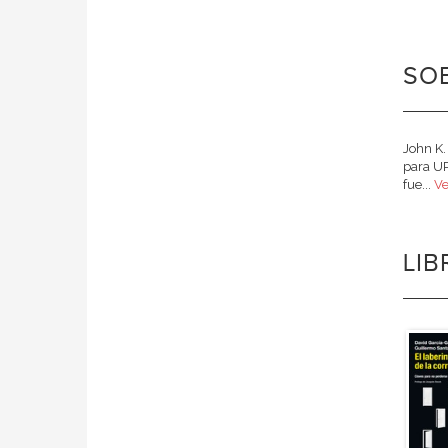
SOB
John K.
para UP
fue...
Ve
LI