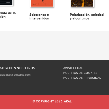
rinto de la
Soberanos e
Polarización, soledad
ción
intervenidos
y algoritmos
ACTA CON NOSOTROS
AVISO LEGAL
POLÍTICA DE COOKIES
fo@sigloxxieditores.com
POLÍTICA DE PRIVACIDAD
© COPYRIGHT 2026, AKAL