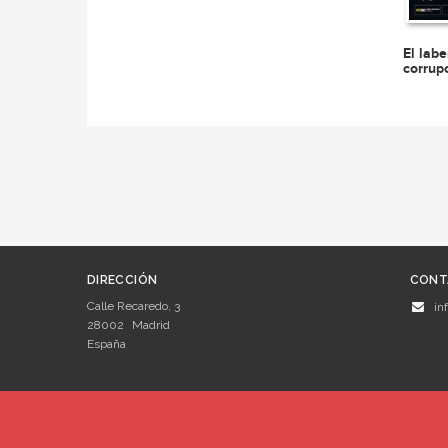
El labe
corrup
DIRECCIÓN
CONT
Calle Recaredo, 3
in
28002
Madrid
España