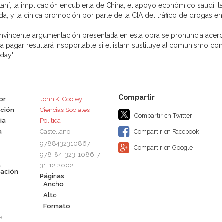
taní, la implicación encubierta de China, el apoyo económico saudí, l
da, y la cínica promoción por parte de la CIA del tráfico de drogas e
onvincente argumentación presentada en esta obra se pronuncia acerca 
 a pagar resultará insoportable si el islam sustituye al comunismo co
day"
or
John K. Cooley
ción
Ciencias Sociales
Compartir en Twitter
ia
Política
a
Castellano
Compartir en Facebook
9788432310867
Compartir en Google+
978-84-323-1086-7
a
31-12-2002
cación
Páginas
Ancho
Alto
Formato
a