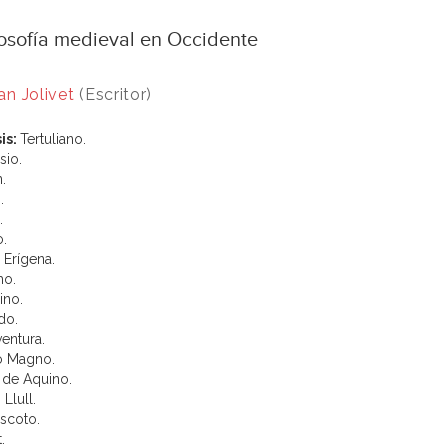
losofía medieval en Occidente
an Jolivet
(Escritor)
is:
Tertuliano.
io.
.
.
.
o.
 Erígena.
mo.
ino.
do.
entura.
o Magno.
de Aquino.
Llull.
scoto.
.