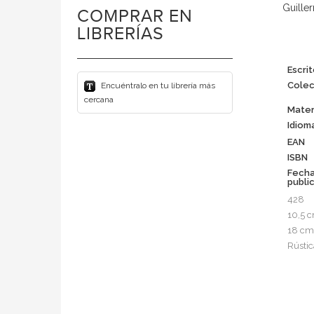
Guille
COMPRAR EN
LIBRERÍAS
Escrit
Colec
Encuéntralo en tu librería más
cercana
Mater
Idiom
EAN
ISBN
Fech
publi
428
10,5 
18 cm
Rústic