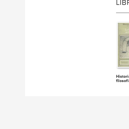
LI
Histori
filosof