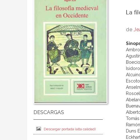
La fi
de
Je
Sinops
Ambros
Agustín
Boecio
Isidoro
Alcuin
Escoto
Ansel
Roscel
Abelar
Buenav
Albert
Tomás 
Ramón 
Descargar portada (alta calidad)
Duns E
Eckhart