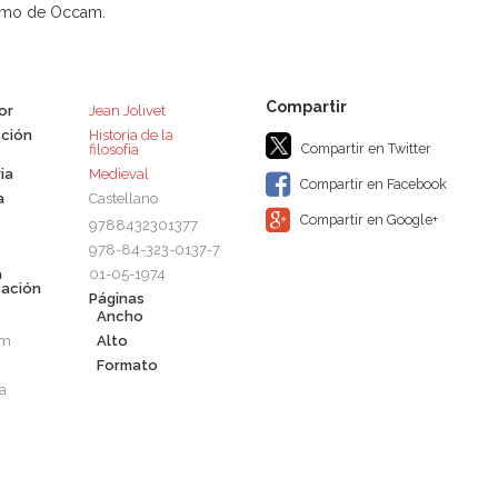
rmo de Occam.
or
Jean Jolivet
ción
Historia de la
Compartir en Twitter
filosofía
ia
Medieval
Compartir en Facebook
a
Castellano
Compartir en Google+
9788432301377
978-84-323-0137-7
a
01-05-1974
cación
Páginas
Ancho
cm
Alto
Formato
a