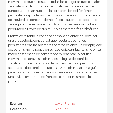
movimiento que ha resistido todas las categorías tradicionales
de análisis político. El autor deconstruye los preconceptos
europeos que han nublado la comprensión del fenómeno
peronista. Responde las preguntas sobre si es un movimiento
de izquierda o derecha, democrático o autoritario, popular o
demagógico, además de identificar los tres rasgos que han
perdurado a través de sus múltiples metamorfosis históricas.
Franzé evita tanto la condena como la celebración: opta por
una arqueología conceptual que revela los patrones
persistentes tras las aparentes contradicciones. La complejidad
del peronismo no radica en su ideología cambiante, sino en su
modo descarnado de comprender y practicar lo político. El
movimiento abraza sin disimulos la lógica del conflicto, la
construcción de poder y las decisiones trágicas que otros
actores políticos prefieren racionalizar o disimular. Esta guía
para «espantados, encantados y desorientados» también es
una invitación a mirar de frente el carácter mismo de lo
político.
Escritor
Javier Franzé
Colección
Singular