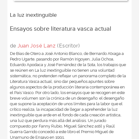
La luz inextinguible
Ensayos sobre literatura vasca actual
de
Juan José Lanz
(Escritor)
De Bias de Otero a José Antonio Blanco, de Bernardo Atxaga a
Pedro Ugarte, pasando por Ramón Irigoyen, Julia Ochoa,
Eduardo Apodaca y José Fernández de la Sota, los trabajos que
se reúnen en La luz inextinguible no tienen una voluntad
sistemática, no pretenden reflejar un panorama completo de la
Literatura Vasca actual, sino dar pequeños apuntes sobre
algunos aspectos de la producción literaria contemporánea en
el País Vasco. Por otro lado, los ensayos que se recogen en este
breve volumen son la crónica de un desengaño: el desengaño
que supone la aceptación de unos límites para la labor que el
crítico realiza, la incapacidad de llegar a aprehender la luz
inextinguible que arde en el fondo de cada creación artística,
una luz que perdura más allá del análisis. Un jurado
compuesto por Fanny Rubio, Miguel Sánchez astil y Raúl
Guerra Garrido concedió a este libro el Premio Miguel de
Unamuno de Ensayo en 1991.