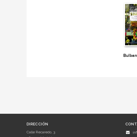
Bulba
DIRECCIÓN
CONT
Calle Recaredo, 3
in