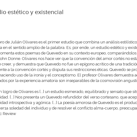
io estético y existencial
ibro de Julián Olivares es el primer estudio que combina un análisis estilísti
ca en el sentido amplio de la palabra. Es, por ende, un estudio estético y existe
 comenta estos poemas de Quevedo en su contexto europeo, comparándolos co
John Donne. Olivares nos hace ver que la convención del amor cortés no es
e creer, y demuestra que Quevedo no fue un epígono acrítico de una tradición.
ente a la convención cortés y disputa sus restricciones éticas. Quevedo se pro
haciendo uso de la ironía y el conceptismo. El profesor Olivares demuestr
dos por la experiencia amatoria son inseparables de la cosmovisión angus
n logro de Olivares es [...] un estudio esmerado, equilibrado y sensato que s
lidad. [...] Nos presenta un Quevedo refundidor del verso cortesano, que acep
lidad introspectiva y agónica. [...] La poesía amorosa de Quevedo es el produ
er1a soledad del individuo y de resolver el conflicto alma-cuerpo, preocupa
ic Review