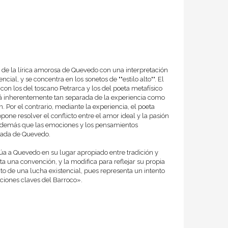
co de la lírica amorosa de Quevedo con una interpretación
ncial, y se concentra en los sonetos de ""estilo alto"". El
n los del toscano Petrarca y los del poeta metafísico
tá inherentemente tan separada de la experiencia como
 Por el contrario, mediante la experiencia, el poeta
pone resolver el conflicto entre el amor ideal y la pasión
a además que las emociones y los pensamientos
tiada de Quevedo.
itúa a Quevedo en su lugar apropiado entre tradición y
ta una convención, y la modifica para reflejar su propia
cto de una lucha existencial, pues representa un intento
ciones claves del Barroco».