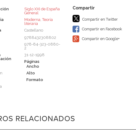
ción
Siglo XXI de España
General
Compartir en Twitter
ia
Moderna
,
Teoría
literaria
Compartir en Facebook
a
Castellano
9788432308802
Compartir en Google+
978-84-323-0880-
2
a
31-12-1998
cación
Páginas
Ancho
cm
Alto
Formato
a
BROS RELACIONADOS