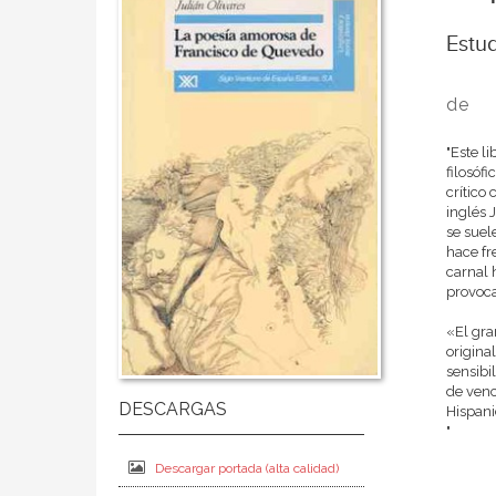
Estud
de
"Este l
filosófi
crítico
inglés 
se suel
hace fr
carnal 
provoca
«El gra
origina
sensibi
de venc
Hispan
"
Descargar portada (alta calidad)