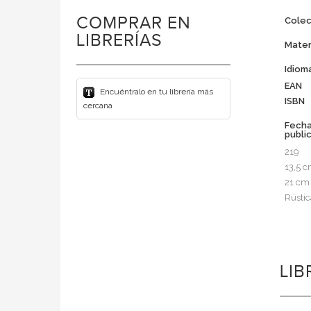
COMPRAR EN
Colec
LIBRERÍAS
Mater
Idiom
EAN
Encuéntralo en tu librería más
ISBN
cercana
Fech
publi
219
13,5 
21 cm
Rústic
LI