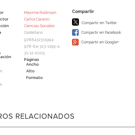
or
Maxime Rodinson
ctor
Carlos Caranci
Compartir en Twitter
ción
Ciencias Sociales
a
Castellano
Compartir en Facebook
9788432311994
Compartir en Google+
978-84-323-1199-4
a
31-12-2005
cación
Páginas
Ancho
cm
Alto
Formato
a
BROS RELACIONADOS