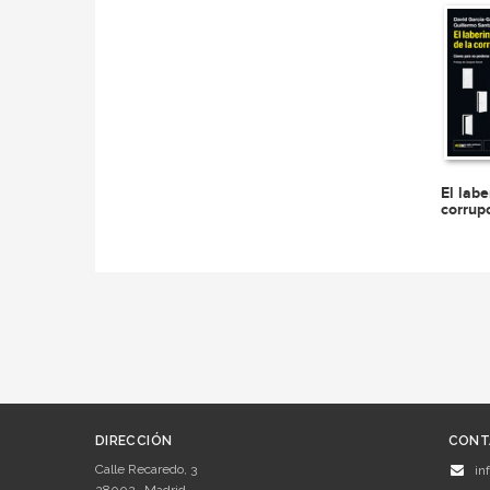
El labe
corrup
DIRECCIÓN
CONT
Calle Recaredo, 3
in
28002
Madrid