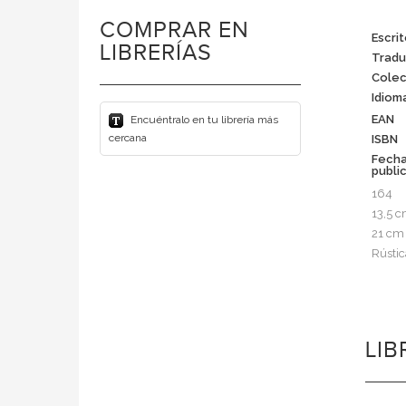
COMPRAR EN
Escrit
LIBRERÍAS
Tradu
Colec
Idiom
EAN
Encuéntralo en tu librería más
cercana
ISBN
Fech
publi
164
13,5 
21 cm
Rústic
LI