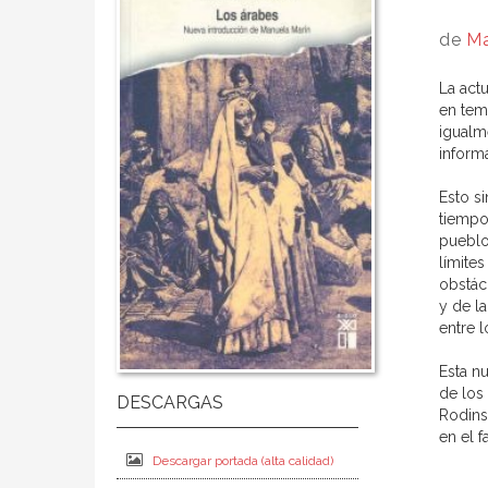
de
Ma
La act
en tem
igualm
inform
Esto s
tiempo
pueblo
límite
obstác
y de l
entre 
Esta n
de los
Rodins
en el 
Descargar portada (alta calidad)