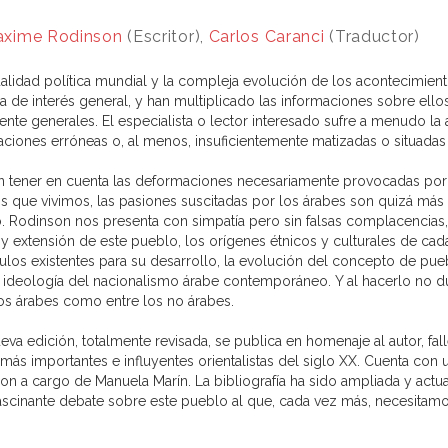
xime Rodinson
(Escritor),
Carlos Caranci
(Traductor)
ualidad política mundial y la compleja evolución de los acontecimien
a de interés general, y han multiplicado las informaciones sobre ello
ente generales. El especialista o lector interesado sufre a menudo la 
aciones erróneas o, al menos, insuficientemente matizadas o situadas 
in tener en cuenta las deformaciones necesariamente provocadas por l
s que vivimos, las pasiones suscitadas por los árabes son quizá más f
. Rodinson nos presenta con simpatía pero sin falsas complacencias,
s y extensión de este pueblo, los orígenes étnicos y culturales de c
ulos existentes para su desarrollo, la evolución del concepto de pue
a ideología del nacionalismo árabe contemporáneo. Y al hacerlo no d
los árabes como entre los no árabes.
ueva edición, totalmente revisada, se publica en homenaje al autor, f
 más importantes e influyentes orientalistas del siglo XX. Cuenta con 
on a cargo de Manuela Marín. La bibliografía ha sido ampliada y actual
fascinante debate sobre este pueblo al que, cada vez más, necesita