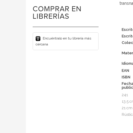
transna
COMPRAR EN
LIBRERÍAS
Escrit
Escrit
Encuéntralo en tu librería más
Colec
cercana
Mater
Idiom
EAN
ISBN
Fech
publi
241
13,5 
21 cm
Rústic