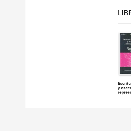
LI
Escrit
y esce
repres