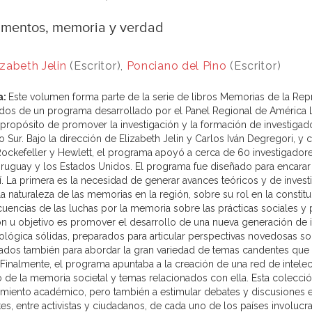
mentos, memoria y verdad
izabeth Jelin
(Escritor),
Ponciano del Pino
(Escritor)
a:
Este volumen forma parte de la serie de libros Memorias de la Rep
ados de un programa desarrollado por el Panel Regional de América L
 propósito de promover la investigación y la formación de investigad
o Sur. Bajo la dirección de Elizabeth Jelin y Carlos Iván Degregori, 
Rockefeller y Hewlett, el programa apoyó a cerca de 60 investigadores
Uruguay y los Estados Unidos. El programa fue diseñado para encarar 
sí. La primera es la necesidad de generar avances teóricos y de inves
a naturaleza de las memorias en la región, sobre su rol en la constit
uencias de las luchas por la memoria sobre las prácticas sociales y 
ón u objetivo es promover el desarrollo de una nueva generación de 
lógica sólidas, preparados para articular perspectivas novedosas s
ados también para abordar la gran variedad de temas candentes que s
. Finalmente, el programa apuntaba a la creación de una red de intel
o de la memoria societal y temas relacionados con ella. Esta colecció
miento académico, pero también a estimular debates y discusiones e
es, entre activistas y ciudadanos, de cada uno de los países involuc