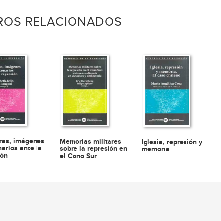
BROS RELACIONADOS
uras, imágenes
Memorias militares
Iglesia, represión y
narios ante la
sobre la represión en
memoria
ión
el Cono Sur