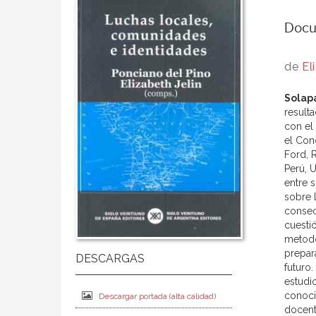
Docu
de
El
Solap
result
con el
el Con
Ford, 
Perú, 
entre 
sobre l
consec
cuesti
metodo
prepar
futuro
estudi
conoci
Descargar portada (alta calidad)
docent