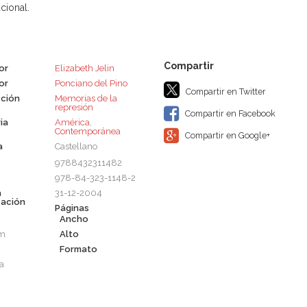
cional.
or
Elizabeth Jelin
or
Ponciano del Pino
Compartir en Twitter
ción
Memorias de la
represión
Compartir en Facebook
ia
América
,
Contemporánea
Compartir en Google+
a
Castellano
9788432311482
978-84-323-1148-2
a
31-12-2004
cación
Páginas
Ancho
cm
Alto
Formato
a