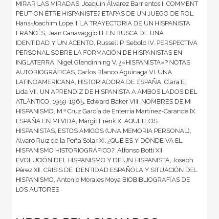
MIRAR LAS MIRADAS, Joaquín Álvarez Barrientos I. COMMENT
PEUT-ON ÊTRE HISPANISTE? ETAPAS DE UN JUEGO DE ROL,
Hans-Joachim Lope II. LA TRAYECTORIA DE UN HISPANISTA
FRANCÉS, Jean Canavaggio III. EN BUSCA DE UNA
IDENTIDAD Y UN ACENTO, Russell P. Sebold IV. PERSPECTIVA
PERSONAL SOBRE LA FORMACIÓN DE HISPANISTAS EN
INGLATERRA, Nigel Glendinning V. ¿«HISPANISTA»? NOTAS
AUTOBIOGRÁFICAS, Carlos Blanco Aguinaga VI. UNA
LATINOAMERICANA, HISTORIADORA DE ESPAÑA, Clara E.
Lida VII. UN APRENDIZ DE HISPANISTA A AMBOS LADOS DEL
ATLÁNTICO, 1959-1965, Edward Baker VIII. NOMBRES DE MI
HISPANISMO, M.ª Cruz García de Enterría Martínez-Carande IX.
ESPAÑA EN MI VIDA, Margit Frenk X. AQUELLOS
HISPANISTAS, ESTOS AMIGOS (UNA MEMORIA PERSONAL),
Álvaro Ruiz de la Peña Solar XI. ¿QUÉ ES Y DÓNDE VA EL
HISPANISMO HISTORIOGRÁFICO?, Alfonso Botti XII.
EVOLUCIÓN DEL HISPANISMO Y DE UN HISPANISTA, Joseph
Pérez XII. CRISIS DE IDENTIDAD ESPAÑOLA Y SITUACIÓN DEL
HISPANISMO, Antonio Morales Moya BIOBIBLIOGRAFÍAS DE
LOS AUTORES