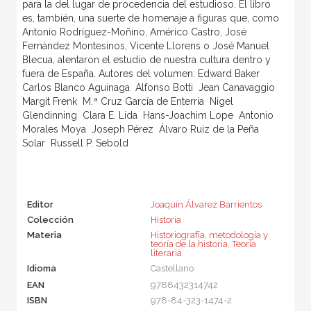
para la del lugar de procedencia del estudioso. El libro
es, también, una suerte de homenaje a figuras que, como
Antonio Rodríguez-Moñino, Américo Castro, José
Fernández Montesinos, Vicente Llorens o José Manuel
Blecua, alentaron el estudio de nuestra cultura dentro y
fuera de España. Autores del volumen: Edward Baker 
Carlos Blanco Aguinaga  Alfonso Botti  Jean Canavaggio 
Margit Frenk  M.ª Cruz García de Enterría  Nigel
Glendinning  Clara E. Lida  Hans-Joachim Lope  Antonio
Morales Moya  Joseph Pérez  Álvaro Ruiz de la Peña
Solar  Russell P. Sebold
Editor
Joaquín Álvarez Barrientos
Colección
Historia
Materia
Historiografía, metodología y
teoría de la historia
,
Teoría
literaria
Idioma
Castellano
EAN
9788432314742
ISBN
978-84-323-1474-2