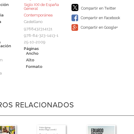
ción
Siglo XXI de España
Compartir en Twitter
General
ia
Contemporánea
Compartir en Facebook
a
Castellano
Compartir en Google+
9788432314131
978-84-323-1413-1
a
25-10-2009
cación
Páginas
Ancho
cm
Alto
Formato
a
BROS RELACIONADOS