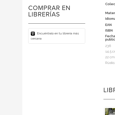
Colec
COMPRAR EN
LIBRERÍAS
Mater
Idiom
EAN
ISBN
Encuéntralo en tu librería más
Fech
cercana
publi
236
14,5 
22 cm
Rústic
LI