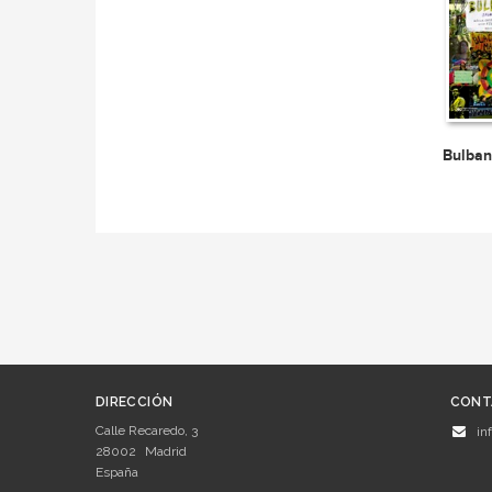
Bulba
DIRECCIÓN
CONT
Calle Recaredo, 3
in
28002
Madrid
España