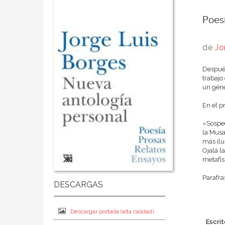
Poesí
de
Jo
Después
trabajo
un géne
En el p
«Sospec
la Musa
más ilu
Ojalá l
metafís
Parafra
Descargar portada (alta calidad)
Escrit