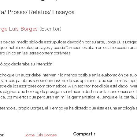
a/ Prosas/ Relatos/ Ensayos
rge Luis Borges
(Escritor)
 de casi medio siglo de escrupulosa devoción por su arte, Jorge Luis Borg
 que incluía relatos, ensayos y poesía.También estaban en esta selección 
ro único en las letras contemporáneas.
rólogo declaraba su intención:
ho que un autor debe intervenir lo menos posible en la elaboración de su o
 (ambas palabras son sinónimas), no de sus opiniones, que son lo más superfi
stre de los escritores comprometidos. A un escritor nos dijole está dado inv
as páginas que he elegido prosigan su intricado destino en la conciencia del l
ica, los muertos que perduran en mí, la germanística, el lenguaje, la patria, 
seando al propio Borges, el Tiempo ya ha dictado que ésta es una antología
or
Jorge Luis Borges