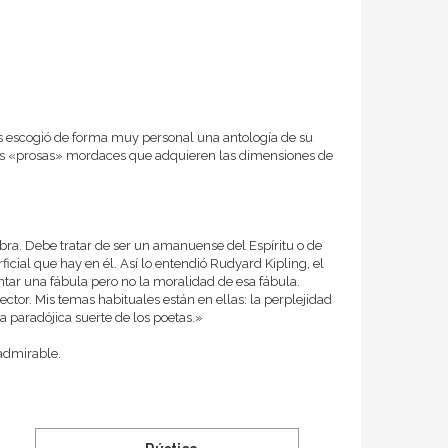
es escogió de forma muy personal una antología de su
unas «prosas» mordaces que adquieren las dimensiones de
bra. Debe tratar de ser un amanuense del Espíritu o de
cial que hay en él. Así lo entendió Rudyard Kipling, el
entar una fábula pero no la moralidad de esa fábula.
ector. Mis temas habituales están en ellas: la perplejidad
la paradójica suerte de los poetas.»
 admirable.