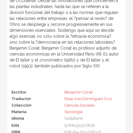
de Occidente. Desde las innovaciones que conciernen a
las plantas industriales, hasta las que se refieren a la
división funcional del trabajo o a las normas que regulan
las relaciones entre empresas, el ?pensar al revés? de
Ohno se despliega y recorre progresivamente en sus
dimensiones esenciales. Sostengo que aquí se decide
algo esencial, no sólo sobre la ?eficacia económica?,
sino sobre la ?democracia en las relaciones laborales?.
Benjamin Coriat. Benjamin Coriat es profesor adjunto de
ciencias económicas en la Universidad París-XIII. Es autor
de El taller y el cronómetro (1982) y de El taller y el
robot (1993), también publicados por Siglo XXI.
Escritor
Benjamin Coriat
Traductor
Rosa Ana Domínguez Cruz
Colección
Ciencias Sociales
Materia
Sociología
Idioma
Castellano
EAN
9788432307836
ISBN
978-84-323-0783-6