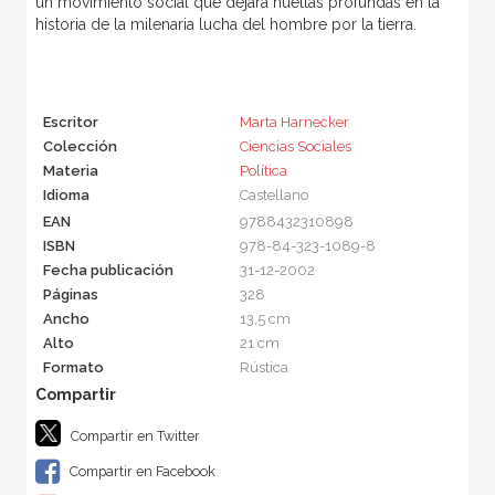
un movimiento social que dejará huellas profundas en la
historia de la milenaria lucha del hombre por la tierra.
Escritor
Marta Harnecker
Colección
Ciencias Sociales
Materia
Política
Idioma
Castellano
EAN
9788432310898
ISBN
978-84-323-1089-8
Fecha publicación
31-12-2002
Páginas
328
Ancho
13,5 cm
Alto
21 cm
Formato
Rústica
Compartir en Twitter
Compartir en Facebook