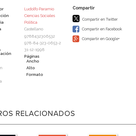
or
Ludolfo Paramio
ción
Ciencias Sociales
Compartir en Twitter
ia
Política
a
Castellano
Compartir en Facebook
9788432306532
Compartir en Google+
978-84-323-0653-2
a
31-12-1998
cación
Páginas
Ancho
cm
Alto
Formato
a
BROS RELACIONADOS