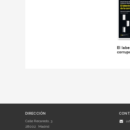
El labe
corrup
DIRECCIÓN
CONT
Calle Recaredo, 3
in
28002
Madrid