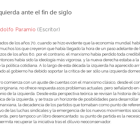
quierda ante el fin de siglo
dolfo Paramio
(Escritor)
dos de los años 70, cuando se hizo evidente que la economía mundial había
muchos los que creyeron que había llegado la hora de un paso adelante de la i
os de los años 80, por el contrario, el marxismo había perdido toda credibil
ntonces había sido la ideología más vigorosa, y la nueva derecha estaba a la 
e la política cotidiana. A lo largo de esta década la izquierda ha aparecido 
ado al gobierno ha debido soportar la crítica de ser sólo una izquierda domest
bro comienza con un ajuste de cuentas con el marxismo clásico, desde el c
originaria, no ofrece respuesta a1os problemas actuales, pero señalando en
nio de la izquierda. Desde esta perspectiva teórica se revisan la historia de la
ica de la izquierda, y se traza un horizonte de posibilidades para desarrolla
marxiana, la decadencia de los partidos que tomaban como punto de referenci
vo de las luchas sindicales y la emergencia de los nuevos movimientos socia
ierda, pero tampoco un libro desencantado: su punto de partida es la necesid
permita recuperar la iniciativa tras el diluvio neoconservador.