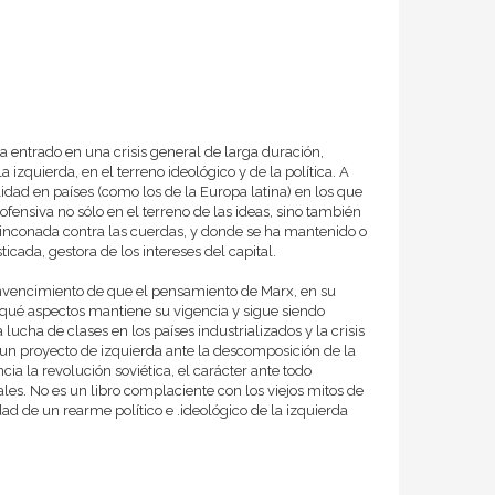
 entrado en una crisis general de larga duración,
zquierda, en el terreno ideológico y de la política. A
idad en países (como los de la Europa latina) en los que
ofensiva no sólo en el terreno de las ideas, sino también
arrinconada contra las cuerdas, y donde se ha mantenido o
icada, gestora de los intereses del capital.
onvencimiento de que el pensamiento de Marx, en su
 qué aspectos mantiene su vigencia y sigue siendo
 lucha de clases en los países industrializados y la crisis
r un proyecto de izquierda ante la descomposición de la
a la revolución soviética, el carácter ante todo
les. No es un libro complaciente con los viejos mitos de
ad de un rearme político e .ideológico de la izquierda