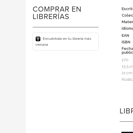
COMPRAR EN
Escrit
LIBRERÍAS
Colec
Mater
Idiom
EAN
Encuéntralo en tu librería más
ISBN
cercana
Fech
publi
270
13,5 
21 cm
Rústic
LI