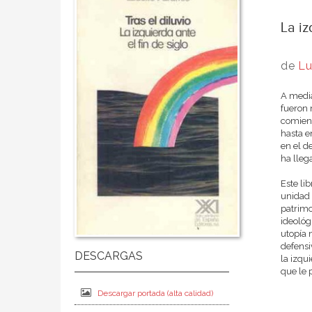
La iz
de
Lu
A media
fueron 
comienz
hasta e
en el d
ha lleg
Este li
unidad 
patrimo
ideológ
utopía 
defensi
la izqu
que le 
Descargar portada (alta calidad)