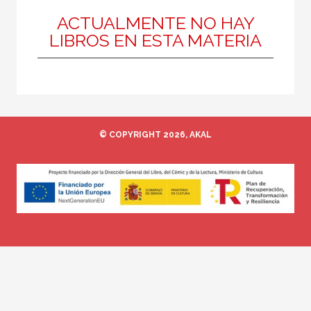
ACTUALMENTE NO HAY
LIBROS EN ESTA MATERIA
MATERIAS
Infancia y adolescencia
Medicina
© COPYRIGHT 2026, AKAL
NUESTROS FORMATOS
Cartoné
Ebook
Papel
Rústica