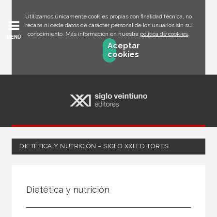
Utilizamos únicamente cookies propias con finalidad técnica, no
recaba ni cede datos de carácter personal de los usuarios sin su
conocimiento. Más información en nuestra
política de cookies
.
MENÚ
Aceptar
cookies
DIETÉTICA Y NUTRICIÓN – SIGLO XXI EDITORES
FILTRADO POR:
Dietética y nutrición
Salud
Dietética y nutrición