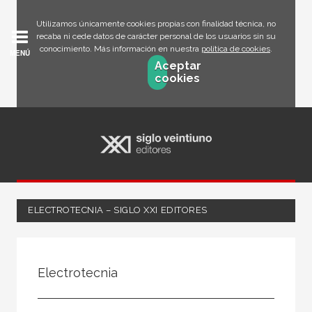
Utilizamos únicamente cookies propias con finalidad técnica, no
recaba ni cede datos de carácter personal de los usuarios sin su
conocimiento. Más información en nuestra
política de cookies
.
MENÚ
Aceptar
cookies
ELECTROTECNIA – SIGLO XXI EDITORES
FILTRADO POR:
Electrotecnia
Texto escolar
Electrotecnia