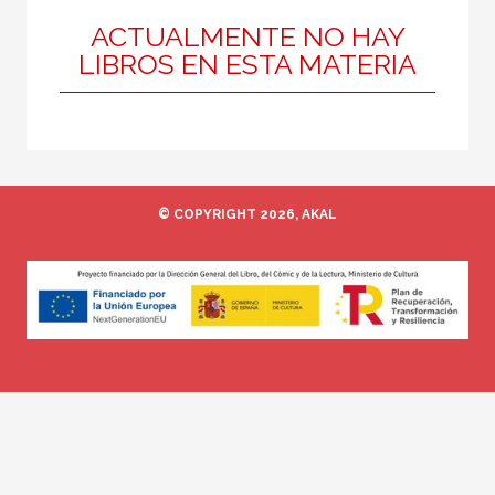
ACTUALMENTE NO HAY
LIBROS EN ESTA MATERIA
MATERIAS
Lengua y literatura
© COPYRIGHT 2026, AKAL
NUESTROS FORMATOS
Cartoné
Ebook
Papel
Rústica
CATÁLOGOS PDF