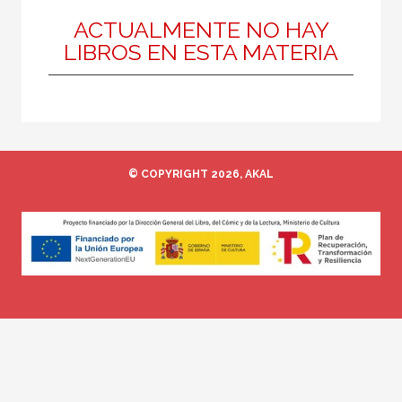
ACTUALMENTE NO HAY
LIBROS EN ESTA MATERIA
MATERIAS
Cine
© COPYRIGHT 2026, AKAL
NUESTROS FORMATOS
Cartoné
Ebook
Papel
Rústica
CATÁLOGOS PDF