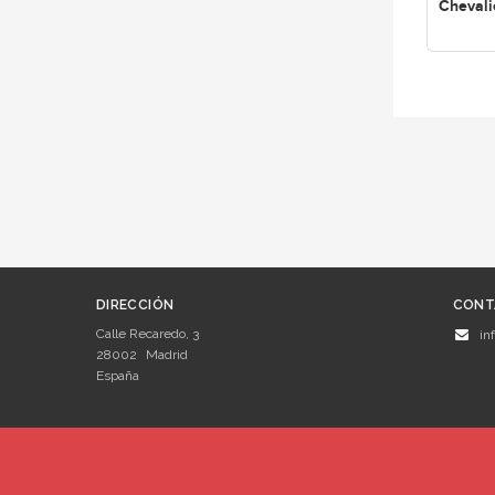
Chevali
DIRECCIÓN
CONT
Calle Recaredo, 3
in
28002
Madrid
España