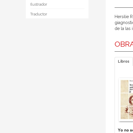
Ilustrador
Traductor
Hersilie 
giagnosti
de la las 
OBRA
Libros
Yo no s