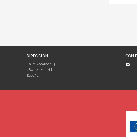
DIRECCIÓN
CONT
Calle Recaredo, 3
in
28002
Madrid
España