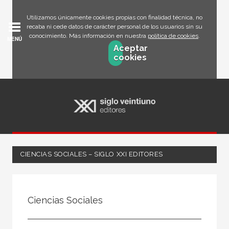
Utilizamos únicamente cookies propias con finalidad técnica, no
recaba ni cede datos de carácter personal de los usuarios sin su
conocimiento. Más información en nuestra
política de cookies
.
MENÚ
Aceptar
cookies
CIENCIAS SOCIALES – SIGLO XXI EDITORES
FILTRADO POR:
Ciencias Sociales
Ciencias humanas y sociales
Sociología