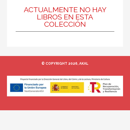
Historia de la sociología
ACTUALMENTE NO HAY
LIBROS EN ESTA
COLECCIÓN
MATERIAS
Historia de la sociología
Sociedad actual
Teoría sociológica
© COPYRIGHT 2026, AKAL
Trabajo Social
NUESTRAS COLECCIONES
Biblioteca clásica de Siglo Veintiuno
Ciencias Sociales
Un elefante en la sala