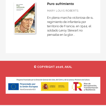
Puro sufrimiento
MARY LOUIS ROBERTS
En plena marcha victoriosa de su
MATERIAS
regimiento de infantería por
territorio de Francia, en 1944, el
Actual
soldado Leroy Stewart no
pensaba en la glor...
América
Antigua
Arqueología
Contemporánea
España
© COPYRIGHT 2026, AKAL
Europa
General
Grecia
Historiografía, metodología y teoría de la historia