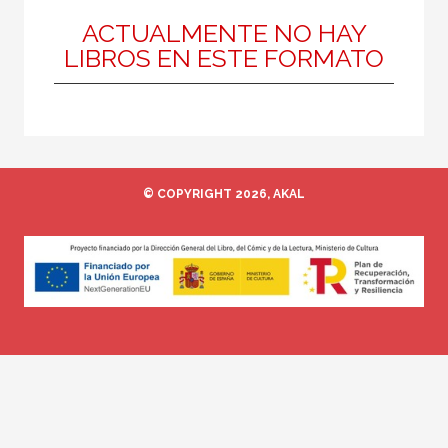
ACTUALMENTE NO HAY
LIBROS EN ESTE FORMATO
MATERIAS
Contemporánea
Urbanismo
© COPYRIGHT 2026, AKAL
NUESTRAS COLECCIONES
Ciencias Sociales
Siglo XXI de España General
NUESTROS FORMATOS
Cartoné