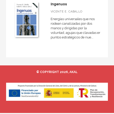
Ingenuos
MATERIAS
VICENTE E. CABALLO
Energías universales que nos
Infancia y adolescencia
rodean canalizadas por dos
manos y dirigidas por la
Medicina
voluntad, agujas que clavadas en
puntos estratégicos de nue...
NUESTRAS COLECCIONES
Psicología
© COPYRIGHT 2026, AKAL
NUESTROS FORMATOS
Cartoné
Ebook
Papel