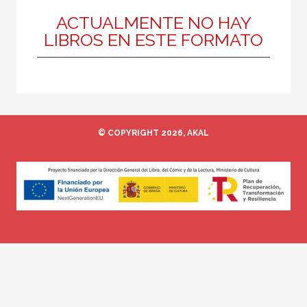
ACTUALMENTE NO HAY
LIBROS EN ESTE FORMATO
MATERIAS
Antigua
Contemporánea
Estética
© COPYRIGHT 2026, AKAL
Filosofía política
Filosofía y crítica de la cultura
Historia de la filosofía
Medieval
Moderna
Ética