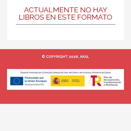
Narrativa
ACTUALMENTE NO HAY
LIBROS EN ESTE FORMATO
MATERIAS
Contemporánea
Historia de la literatura
© COPYRIGHT 2026, AKAL
Lingüística
Medieval
Moderna
Narrativa
Poesía
Teatro
Teoría literaria