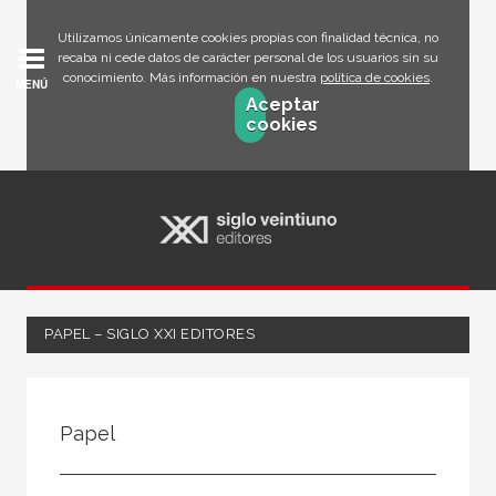
Utilizamos únicamente cookies propias con finalidad técnica, no
recaba ni cede datos de carácter personal de los usuarios sin su
conocimiento. Más información en nuestra
política de cookies
.
MENÚ
Aceptar
cookies
PAPEL – SIGLO XXI EDITORES
FILTRADO POR:
Papel
Ciencias humanas y sociales
Lengua y literatura