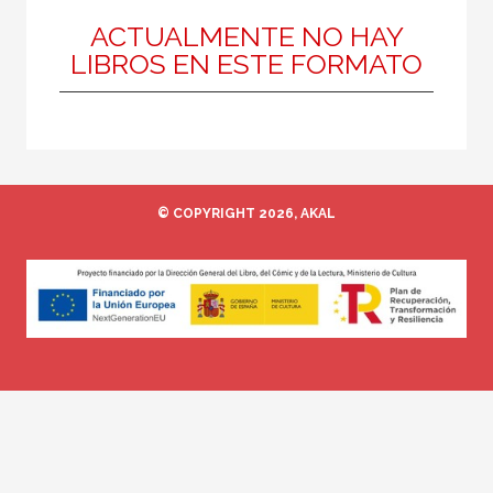
Artes escénicas
ACTUALMENTE NO HAY
LIBROS EN ESTE FORMATO
MATERIAS
Artes escénicas
Actual
© COPYRIGHT 2026, AKAL
Arquitectura
Contemporánea
Estética y teoría del arte
Medieval
Moderna
Pintura