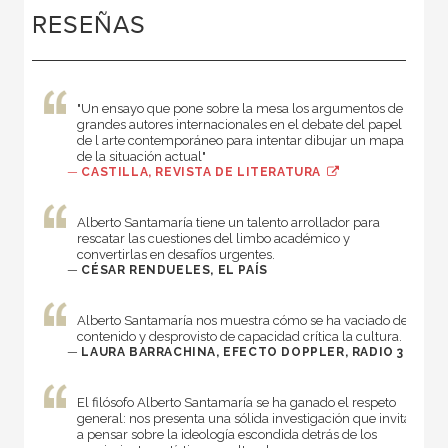
RESEÑAS
"Un ensayo que pone sobre la mesa los argumentos de
grandes autores internacionales en el debate del papel
de l arte contemporáneo para intentar dibujar un mapa
de la situación actual"
—
CASTILLA, REVISTA DE LITERATURA
Alberto Santamaría tiene un talento arrollador para
rescatar las cuestiones del limbo académico y
convertirlas en desafíos urgentes.
—
CÉSAR RENDUELES, EL PAÍS
Alberto Santamaría nos muestra cómo se ha vaciado de
contenido y desprovisto de capacidad crítica la cultura.
—
LAURA BARRACHINA, EFECTO DOPPLER, RADIO 3
El filósofo Alberto Santamaría se ha ganado el respeto
general: nos presenta una sólida investigación que invita
a pensar sobre la ideología escondida detrás de los