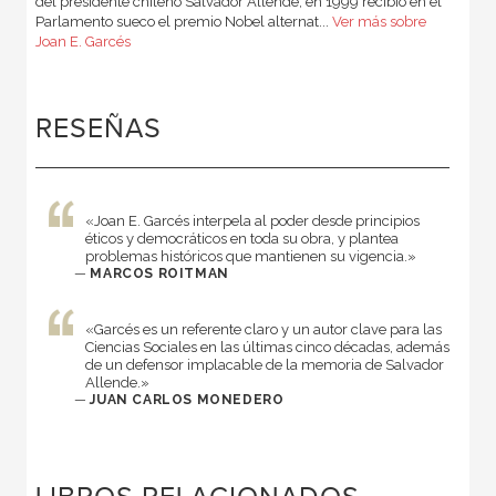
del presidente chileno Salvador Allende, en 1999 recibió en el
Parlamento sueco el premio Nobel alternat...
Ver más sobre
Joan E. Garcés
RESEÑAS
«Joan E. Garcés interpela al poder desde principios
éticos y democráticos en toda su obra, y plantea
problemas históricos que mantienen su vigencia.»
—
MARCOS ROITMAN
«Garcés es un referente claro y un autor clave para las
Ciencias Sociales en las últimas cinco décadas, además
de un defensor implacable de la memoria de Salvador
Allende.»
—
JUAN CARLOS MONEDERO