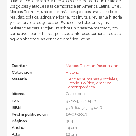
aliados, Por la razón o la fuerza ofrece el descarnado relato de
los golpes y ataques a la democracia en América Latina. En él,
Marcos Roitman, uno de los más perspicaces analistas de la
realidad política latinoamericana, nos invita a revisar la historia
y memoria de los golpes de Estado, las dictaduras y las
resistencias para arrojar luz sobre un presente marcado, hoy
como ayer, por militares, políticos e intereses comerciales que
siguen abriendo las venas de América Latina.
Escritor
Marcos Roitman Rosenmann
Colección
Historia
Materia
Ciencias humanas y sociales
,
Historia
,
Política
,
América
,
Contemporánea
Idioma
Castellano
EAN
9788432319426
ISBN
978-84-323-1942-6
Fecha publicación
25-03-2019
Páginas
384
Ancho
14 cm
Alto
22 cm