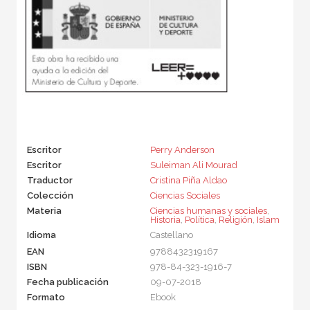
Escritor
Perry Anderson
Escritor
Suleiman Ali Mourad
Traductor
Cristina Piña Aldao
Colección
Ciencias Sociales
Materia
Ciencias humanas y sociales
,
Historia
,
Política
,
Religión
,
Islam
Idioma
Castellano
EAN
9788432319167
ISBN
978-84-323-1916-7
Fecha publicación
09-07-2018
Formato
Ebook