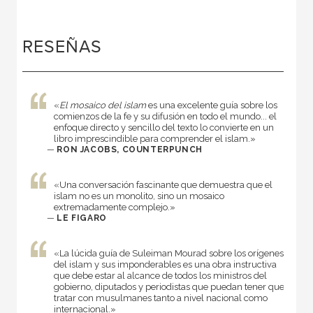
RESEÑAS
«
El mosaico del islam
es una excelente guía sobre los
comienzos de la fe y su difusión en todo el mundo... el
enfoque directo y sencillo del texto lo convierte en un
libro imprescindible para comprender el islam.»
—
RON JACOBS, COUNTERPUNCH
«Una conversación fascinante que demuestra que el
islam no es un monolito, sino un mosaico
extremadamente complejo.»
—
LE FIGARO
«La lúcida guía de Suleiman Mourad sobre los orígenes
del islam y sus imponderables es una obra instructiva
que debe estar al alcance de todos los ministros del
gobierno, diputados y periodistas que puedan tener que
tratar con musulmanes tanto a nivel nacional como
internacional.»