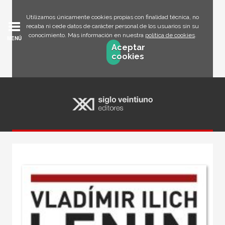
Utilizamos únicamente cookies propias con finalidad técnica, no
recaba ni cede datos de carácter personal de los usuarios sin su
conocimiento. Más información en nuestra
política de cookies
.
MENÚ
Aceptar
cookies