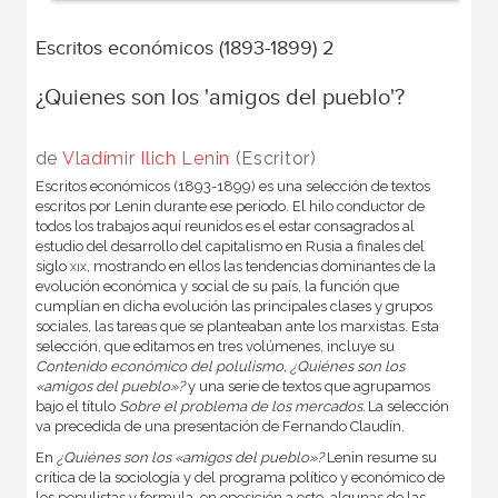
Escritos económicos (1893-1899) 2
¿Quienes son los 'amigos del pueblo'?
de
Vladímir Ilich Lenin
(Escritor)
Escritos económicos (1893-1899) es una selección de textos
escritos por Lenin durante ese periodo. El hilo conductor de
todos los trabajos aquí reunidos es el estar consagrados al
estudio del desarrollo del capitalismo en Rusia a finales del
siglo
xix
, mostrando en ellos las tendencias dominantes de la
evolución económica y social de su país, la función que
cumplían en dicha evolución las principales clases y grupos
sociales, las tareas que se planteaban ante los marxistas. Esta
selección, que editamos en tres volúmenes, incluye su
Contenido económico del polulismo,
¿Quiénes son los
«amigos del pueblo»?
y una serie de textos que agrupamos
bajo el título
Sobre el problema de los mercados.
La selección
va precedida de una presentación de Fernando Claudín.
En
¿Quiénes son los «amigos del pueblo»?
Lenin resume su
crítica de la sociología y del programa político y económico de
los populistas y formula, en oposición a este, algunas de las