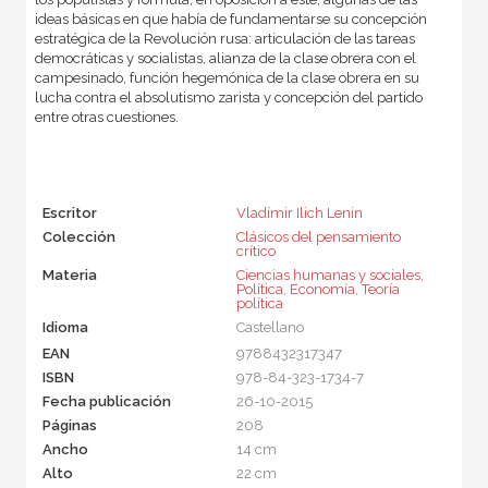
ideas básicas en que había de fundamentarse su concepción
estratégica de la Revolución rusa: articulación de las tareas
democráticas y socialistas, alianza de la clase obrera con el
campesinado, función hegemónica de la clase obrera en su
lucha contra el absolutismo zarista y concepción del partido
entre otras cuestiones.
Escritor
Vladímir Ilich Lenin
Colección
Clásicos del pensamiento
crítico
Materia
Ciencias humanas y sociales
,
Política
,
Economía
,
Teoría
política
Idioma
Castellano
EAN
9788432317347
ISBN
978-84-323-1734-7
Fecha publicación
26-10-2015
Páginas
208
Ancho
14 cm
Alto
22 cm