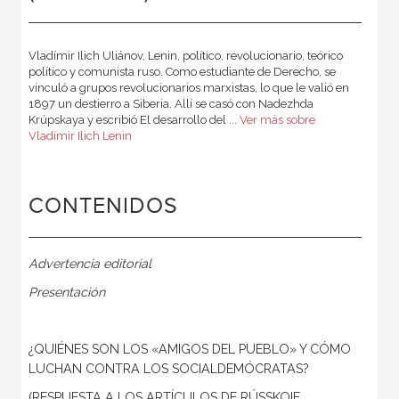
Vladímir Ilich Uliánov, Lenin, político, revolucionario, teórico
político y comunista ruso. Como estudiante de Derecho, se
vinculó a grupos revolucionarios marxistas, lo que le valió en
1897 un destierro a Siberia. Allí se casó con Nadezhda
Krúpskaya y escribió El desarrollo del ...
Ver más sobre
Vladímir Ilich Lenin
CONTENIDOS
Advertencia editorial
Presentación
¿QUIÉNES SON LOS «AMIGOS DEL PUEBLO» Y CÓMO
LUCHAN CONTRA LOS SOCIALDEMÓCRATAS?
(RESPUESTA A LOS ARTÍCULOS DE RÚSSKOIE