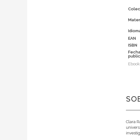
Colec
Mater
Idiom
EAN
ISBN
Fech
publi
Ebook
SOB
Clara R
univers
investi