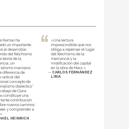
ra Ramas ha
«Una lectura
ado un importante
imprescindible que nos
e al desarrollar,
obliga a repensar el lugar
endo del fetichismo
del fetichismo de la
a teoría de la
mercancía y la
encia, un
mistificación del capital
rialismo marxiano
en la obra de Marx.»
e diferencia de
—
CARLOS FERNÁNDEZ
LIRIA
 radical del
cional concepto de
rialismo dialéctico”.
 trabajo de Clara
 constituye una
tante contribución
abre nuevos caminos
leer y comprender a
.»
HAEL HEINRICH