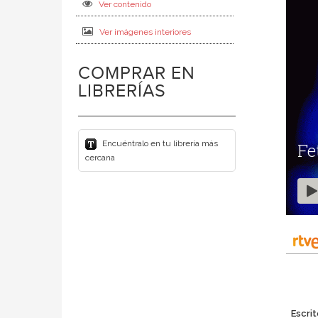
Ver contenido
Ver imágenes interiores
COMPRAR EN
LIBRERÍAS
Encuéntralo en tu librería más
cercana
Escri