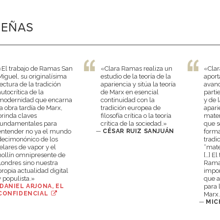
SEÑAS
«El trabajo de Ramas San
«Clara Ramas realiza un
«Cla
Miguel, su originalísima
estudio de la teoría de la
aport
lectura de la tradición
apariencia y sitúa la teoría
avanc
autocrítica de la
de Marx en esencial
parti
modernidad que encarna
continuidad con la
y de l
la obra tardía de Marx,
tradición europea de
apari
brinda claves
filosofía crítica o la teoría
mate
fundamentales para
crítica de la sociedad.»
que s
entender no ya el mundo
—
CÉSAR RUIZ SANJUÁN
forma
decimonónico de los
tradi
telares de vapor y el
“mate
hollín omnipresente de
[…] El
Londres sino nuestra
Ramas
propia actualidad digital
impor
y populista.»
que 
DANIEL ARJONA, EL
para 
CONFIDENCIAL
Marx
—
MIC