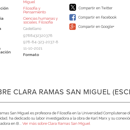
Miguel
Compartir en Twitter
ción
Filosofía y
Pensamiento
Compartir en Facebook
ia
Ciencias humanas y
sociales
,
Filosofía
Compartir en Google+
a
Castellano
9788432320378
978-84-323-2037-8
a
11-10-2021
cación
Formato
RE CLARA RAMAS SAN MIGUEL (ESC
amas San Miguel es profesora de Filosofía en la Universidad Complutense d
idad, ha dedicado su labor investigadora a la obra de Karl Marx y su conexión
gadora en B...
Ver más sobre Clara Ramas San Miguel