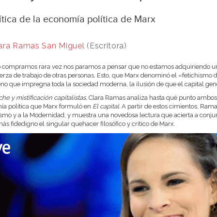
ítica de la economía política de Marx
ara Ramas San Miguel
(Escritora)
compramos rara vez nos paramos a pensar que no estamos adquiriendo un obj
uerza de trabajo de otras personas. Esto, que Marx denominó el «fetichismo 
o que impregna toda la sociedad moderna, la ilusión de que el capital genera
he y mistificación capitalistas,
Clara Ramas analiza hasta qué punto ambos co
a política que Marx formuló en
El capital.
A partir de estos cimientos, Ram
ismo y a la Modernidad, y muestra una novedosa lectura que acierta a conju
s fidedigno el singular quehacer filosófico y crítico de Marx.