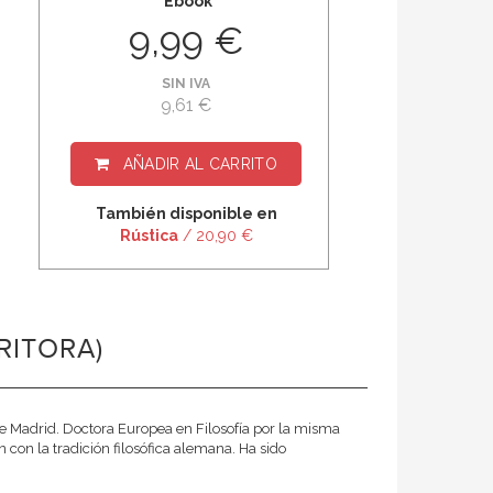
Ebook
9,99 €
SIN IVA
9,61 €
AÑADIR AL CARRITO
También disponible en
Rústica
/ 20,90 €
RITORA)
e Madrid. Doctora Europea en Filosofía por la misma
 con la tradición filosófica alemana. Ha sido