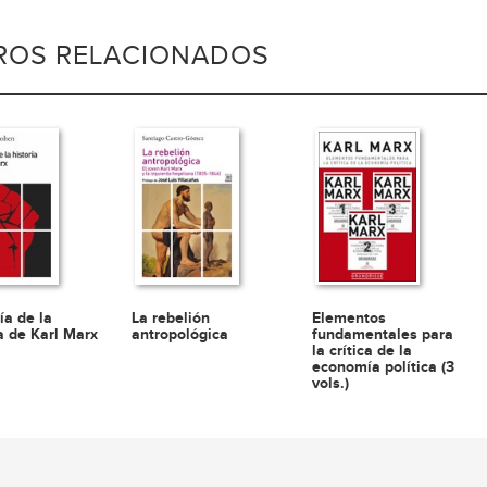
BROS RELACIONADOS
ía de la
Elementos
La rebelión
a de Karl Marx
fundamentales para
antropológica
la crítica de la
economía política (3
vols.)