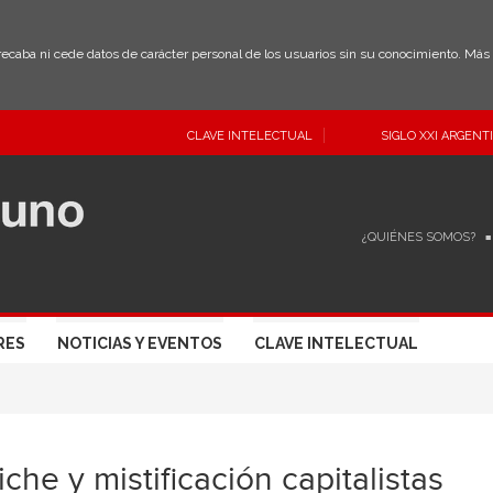
 recaba ni cede datos de carácter personal de los usuarios sin su conocimiento. Má
CLAVE INTELECTUAL
SIGLO XXI ARGENT
¿QUIÉNES SOMOS?
RES
NOTICIAS Y EVENTOS
CLAVE INTELECTUAL
iche y mistificación capitalistas