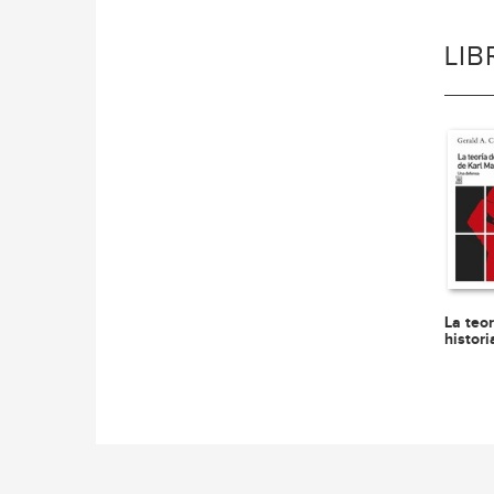
LI
La teor
histori