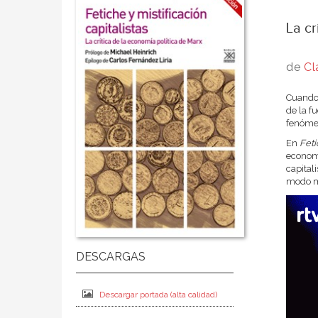
La cr
de
Cl
Cuando 
de la f
fenómen
En
Fetic
economí
capital
modo má
Descargar portada (alta calidad)