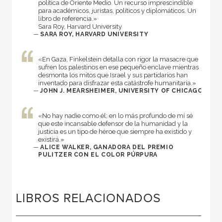
política de Oriente Medio. Un recurso imprescindible
para académicos, juristas, políticos y diplomáticos. Un
libro de referencia.»
Sara Roy, Harvard University
—
SARA ROY, HARVARD UNIVERSITY
«En Gaza, Finkelstein detalla con rigor la masacre que
sufren los palestinos en ese pequeño enclave mientras
desmonta los mitos que Israel y sus partidarios han
inventado para disfrazar esta catástrofe humanitaria.»
—
JOHN J. MEARSHEIMER, UNIVERSITY OF CHICAGO
«No hay nadie como él; en lo más profundo de mí sé
que este incansable defensor de la humanidad y la
justicia es un tipo de héroe que siempre ha existido y
existirá.»
—
ALICE WALKER, GANADORA DEL PREMIO
PULITZER CON EL COLOR PÚRPURA
LIBROS RELACIONADOS