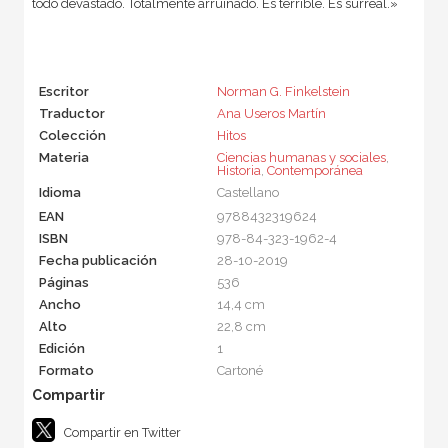
todo devastado. Totalmente arruinado. Es terrible. Es surreal.»
Escritor
Norman G. Finkelstein
Traductor
Ana Useros Martín
Colección
Hitos
Materia
Ciencias humanas y sociales
,
Historia
,
Contemporánea
Idioma
Castellano
EAN
9788432319624
ISBN
978-84-323-1962-4
Fecha publicación
28-10-2019
Páginas
536
Ancho
14,4 cm
Alto
22,8 cm
Edición
1
Formato
Cartoné
Compartir en Twitter