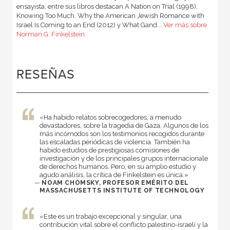
ensayista, entre sus libros destacan A Nation on Trial (1998),
Knowing Too Much. Why the American Jewish Romance with
Israel Is Coming to an End (2012) y What Gand...
Ver más sobre
Norman G. Finkelstein
RESEÑAS
«Ha habido relatos sobrecogedores, a menudo
devastadores, sobre la tragedia de Gaza. Algunos de los
más incómodos son los testimonios recogidos durante
las escaladas periódicas de violencia. También ha
habido estudios de prestigiosas comisiones de
investigación y de los principales grupos internacionales
de derechos humanos. Pero, en su amplio estudio y
agudo análisis, la crítica de Finkelstein es única.»
—
NOAM CHOMSKY, PROFESOR EMÉRITO DEL
MASSACHUSETTS INSTITUTE OF TECHNOLOGY
«Este es un trabajo excepcional y singular, una
contribución vital sobre el conflicto palestino-israelí y la