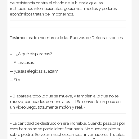
de resistencia contra el olvido de la historia que las
instituciones internacionales, gobiernos, medios y poderes
económicos tratan de imponernos.
Testimonios de miembros de las Fuerzas de Defensa Israelíes
«—¿A qué disparabas?
—A las casas.
—¿Casas elegidas al azar?
—Sí.»
«Disparas a todo lo que se mueve, y también a lo que no se
mueve, cantidades demenciales. […] Se convierte un poco en
un videojuego, totalmente molón y real.»
«La cantidad de destrucción era increíble. Cuando pasabas por
esos barrios no se podía identificar nada. No quedaba piedra
sobre piedra. Se veían muchos campos, invernaderos, frutales,