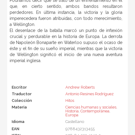
Podríamos decir que se trató de un enfrentamiento en el
que, en cierto sentido, ambos bandos resultaron
perdedores. En última instancia, la victoria y la gloria
imperecedera fueron atribuidas, con todo merecimiento,
a Wellington.
El desenlace de la batalla marcó un punto de inflexión
crucial y perdurable en la historia de Europa. La derrota
de Napoleón Bonaparte en Waterloo supuso el ocaso de
éste y el fin de su sueño imperial, mientras que la victoria
de Wellington significó el inicio de una nueva aventura
imperial inglesa.
Escritor
Andrew Roberts
Traductor
Antonio Resines Rodríguez
Colección
Hitos
Materia
Ciencias humanas y sociales
,
Historia
,
Contemporánea
,
Europa
Idioma
Castellano
EAN
9788432313455