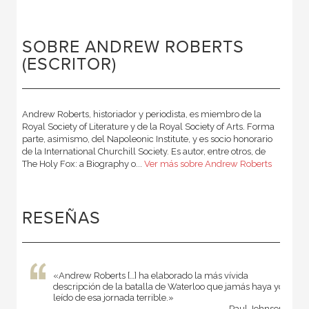
SOBRE ANDREW ROBERTS
(ESCRITOR)
Andrew Roberts, historiador y periodista, es miembro de la
Royal Society of Literature y de la Royal Society of Arts. Forma
parte, asimismo, del Napoleonic Institute, y es socio honorario
de la International Churchill Society. Es autor, entre otros, de
The Holy Fox: a Biography o...
Ver más sobre Andrew Roberts
RESEÑAS
«Andrew Roberts […] ha elaborado la más vívida
descripción de la batalla de Waterloo que jamás haya yo
leído de esa jornada terrible.»
Paul Johnson