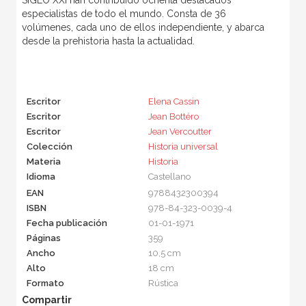
SIGLO XXI han contribuido ochenta destacados
especialistas de todo el mundo. Consta de 36
volúmenes, cada uno de ellos independiente, y abarca
desde la prehistoria hasta la actualidad.
Escritor
Elena Cassin
Escritor
Jean Bottéro
Escritor
Jean Vercoutter
Colección
Historia universal
Materia
Historia
Idioma
Castellano
EAN
9788432300394
ISBN
978-84-323-0039-4
Fecha publicación
01-01-1971
Páginas
359
Ancho
10,5 cm
Alto
18 cm
Formato
Rústica