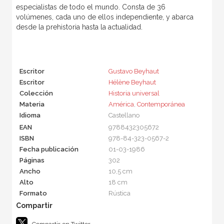
especialistas de todo el mundo. Consta de 36
volúmenes, cada uno de ellos independiente, y abarca
desde la prehistoria hasta la actualidad.
Escritor
Gustavo Beyhaut
Escritor
Hélène Beyhaut
Colección
Historia universal
Materia
América
,
Contemporánea
Idioma
Castellano
EAN
9788432305672
ISBN
978-84-323-0567-2
Fecha publicación
01-03-1986
Páginas
302
Ancho
10,5 cm
Alto
18 cm
Formato
Rústica