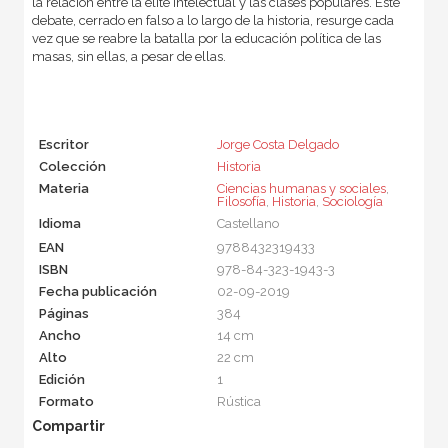
la relación entre la elite intelectual y las clases populares. Este
debate, cerrado en falso a lo largo de la historia, resurge cada
vez que se reabre la batalla por la educación política de las
masas, sin ellas, a pesar de ellas.
Escritor
Jorge Costa Delgado
Colección
Historia
Materia
Ciencias humanas y sociales
,
Filosofía
,
Historia
,
Sociología
Idioma
Castellano
EAN
9788432319433
ISBN
978-84-323-1943-3
Fecha publicación
02-09-2019
Páginas
384
Ancho
14 cm
Alto
22 cm
Edición
1
Formato
Rústica