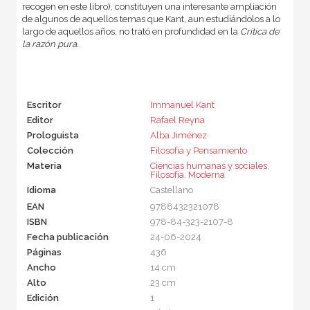
recogen en este libro), constituyen una interesante ampliación
de algunos de aquellos temas que Kant, aun estudiándolos a lo
largo de aquellos años, no trató en profundidad en la
Crítica de
la razón pura
.
Escritor
Immanuel Kant
Editor
Rafael Reyna
Prologuista
Alba Jiménez
Colección
Filosofía y Pensamiento
Materia
Ciencias humanas y sociales
,
Filosofía
,
Moderna
Idioma
Castellano
EAN
9788432321078
ISBN
978-84-323-2107-8
Fecha publicación
24-06-2024
Páginas
436
Ancho
14 cm
Alto
23 cm
Edición
1