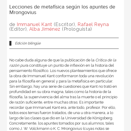
Lecciones de metafísica según los apuntes de
Mrongovius
de
Immanuel Kant
(Escritor),
Rafael Reyna
(Editor),
Alba Jiménez
(Prologuista)
Edición bilingüe
No cabe duda alguna de que la publicación de la
Crítica de la
razón pur
a constituye un punto de inflexión en la historia del
pensamiento filosófico. Los nuevos planteamientos que ofrece
la obra de Immanuel Kant conformaron toda una revolución
para la filosofía en general y para la metafísica en particular.
Sin embargo, hay una serie de cuestiones que Kant no trató en
profundidad en su obra magna, tales como la historia de la
filosofía, la supervivencia del alma tras la muerte o el principio
de razón suficiente, entre muchas otras. Es importante
recordar que Immanuel Kant era, ante todo, profesor. Por ello,
todos esos temas fueron tratados, de una u otra manera, a lo
largo de las clases que dio en la Universidad de Königsberg.
Concretamente, los apuntes tomados por sus alumnos, tales
como J. W. Volckmann o K. C. Mrongovius (cuyas notas se