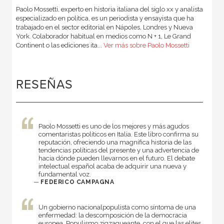
Paolo Mossetti, experto en historia italiana del siglo xx y analista
especializado en política, es un periodista y ensayista que ha
trabajado en el sector editorial en Nápoles, Londres y Nueva
York. Colaborador habitual en medios como N + 1, Le Grand
Continent o las ediciones ita...
Ver más sobre Paolo Mossetti
RESEÑAS
Paolo Mossetti es uno de los mejores y más agudos
comentaristas políticos en Italia. Este libro confirma su
reputación, ofreciendo una magnífica historia de las
tendencias políticas del presente y una advertencia de
hacia dónde pueden llevarnos en el futuro. El debate
intelectual español acaba de adquirir una nueva y
fundamental voz.
—
FEDERICO CAMPAGNA
Un gobierno nacionalpopulista como síntoma de una
enfermedad: la descomposición de la democracia
europea. Populismo zigzagueante, con el que las elites